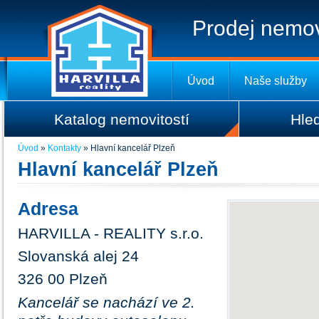
Prodej nemovit
Úvod
Naše služby
Katalog nemovitostí
Hle
Úvod
»
Kontakty
»
Hlavní kancelář Plzeň
Hlavní kancelář Plzeň
Adresa
HARVILLA - REALITY s.r.o.
Slovanská alej 24
326 00 Plzeň
Kancelář se nachází ve 2.