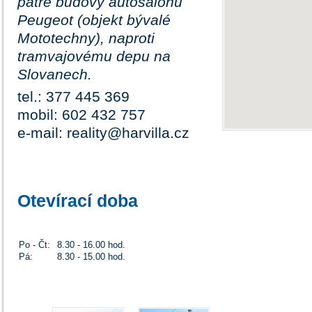
patře budovy autosalonu
Peugeot (objekt bývalé
Mototechny), naproti
tramvajovému depu na
Slovanech.
tel.: 377 445 369
mobil: 602 432 757
e-mail: reality@harvilla.cz
Otevírací doba
Po - Čt:
8.30 - 16.00 hod.
Pá:
8.30 - 15.00 hod.